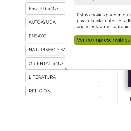
ESOTERISMO
Estas cookies pueden no se
para recopilar datos estadís
AUTOAYUDA
anuncios y otros contenido
ENSAYO
Ver no imprescindibles
NATURISMO Y SALUD
ORIENTALISMO
LITERATURA
RELIGION