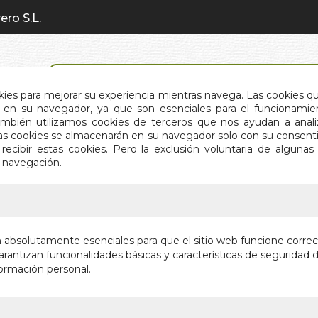
ero S.L.
BÚSQUEDA AVANZADA
okies para mejorar su experiencia mientras navega. Las cookies q
en su navegador, ya que son esenciales para el funcionamient
También utilizamos cookies de terceros que nos ayudan a an
INICIO
QUIÉNES SOMOS
C
Estas cookies se almacenarán en su navegador solo con su consent
recibir estas cookies. Pero la exclusión voluntaria de alguna
e navegación.
IO
>
100 PREGUNTAS QUE CAMBIARAN TU VIDA EN
100 PRE
n absolutamente esenciales para que el sitio web funcione corre
CAMBIAR
rantizan funcionalidades básicas y características de seguridad d
ormación personal.
DE UNA
Autor:
RAIMON
Editorial:
OBELI