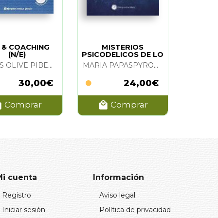
 & COACHING
MISTERIOS
(N/E)
PSICODELICOS DE LO
FEMENINO
VICENS OLIVE PIBERNAT
MARIA PAPASPYROU, CHIARA BALDINI Y DAVID LUKE
30,00€
24,00€
Comprar
Comprar
Mi cuenta
Información
Registro
Aviso legal
Iniciar sesión
Política de privacidad