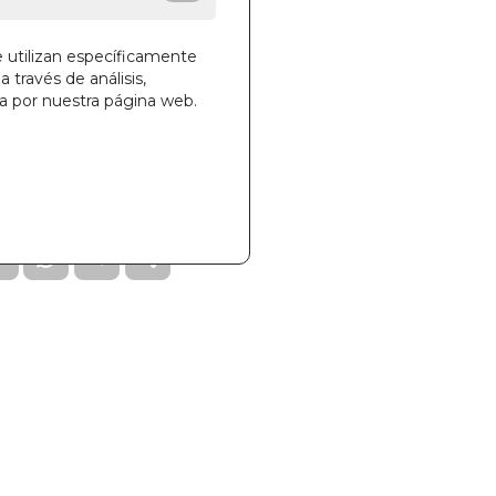
e utilizan específicamente
a través de análisis,
ga por nuestra página web.
la cesta
239