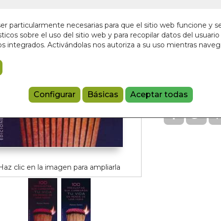
Sin stock
r particularmente necesarias para que el sitio web funcione y s
4,95 €
ticos sobre el uso del sitio web y para recopilar datos del usuario 
s integrados. Activándolas nos autoriza a su uso mientras nave
Añadir a 
9788497774
Configurar
Básicas
Aceptar todas
Haz clic en la imagen para ampliarla