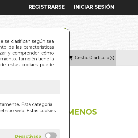
REGISTRARSE
INICIAR SESIÓN
ue se clasifican según sea
o de las características
alizar y comprender cómo
Cesta: 0 artículo(s)
ONTACTO
imiento. También tiene la
s de estas cookies puede
 MENOS DE UNA HORA
GUNTAS QUE
ctamente. Esta categoría
AN TU VIDA EN MENOS
el sitio web. Estas cookies
 HORA
 SAMSO
SCO