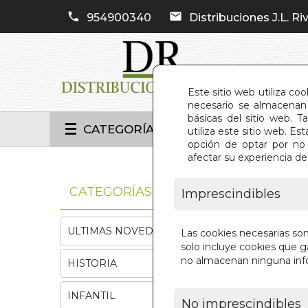
954900340
Distribuciones J.L. Riv
Este sitio web utiliza co
necesario se almacenan 
básicas del sitio web. 
CATEGORÍAS
utiliza este sitio web. 
opción de optar por no 
afectar su experiencia d
INIC
CATEGORÍAS
Imprescindibles
ULTIMAS NOVEDADES
Las cookies necesarias so
solo incluye cookies que ga
no almacenan ninguna inf
HISTORIA
INFANTIL
No imprescindibles